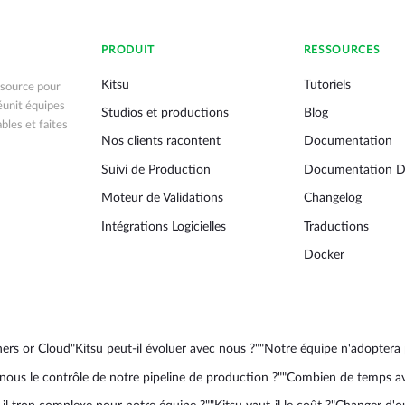
PRODUIT
RESSOURCES
Kitsu
Tutoriels
 source pour
réunit équipes
Studios et productions
Blog
ables et faites
Nos clients racontent
Documentation
Suivi de Production
Documentation D
Moteur de Validations
Changelog
Intégrations Logicielles
Traductions
Docker
ners or Cloud
"Kitsu peut-il évoluer avec nous ?"
"Notre équipe n'adoptera 
nous le contrôle de notre pipeline de production ?"
"Combien de temps ava